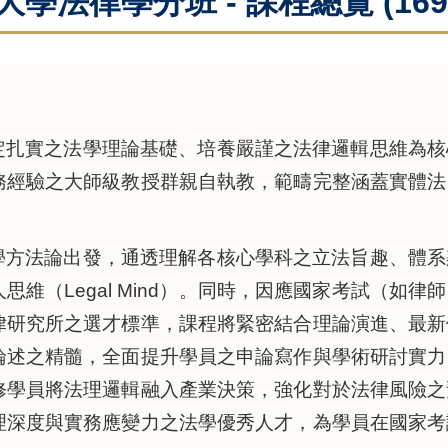
學法律學分班 - 課程總覽 (169
定扎實之法學理論基礎、培養嚴謹之法律邏輯思維為核
務經驗之大師級教授群親自執教，範疇完整涵蓋實體法
學方法論出發，通透理解各核心學科之立法旨趣、體系
維（Legal Mind）。同時，因應國家考試（如
律研究所之選才標準，課程將緊密結合理論演進、最新
論述之精髓，全面提升學員之申論寫作與學術研討實力
修學員將法理邏輯融入產業決策，強化對於法律風險之
理深度與實務應變力之法學優秀人才，為學員在國家考