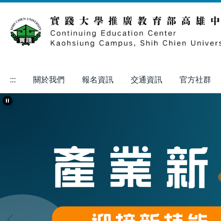
跳
到
主
要
內
容
區
:::
關於我們
報名資訊
交通資訊
官方社群