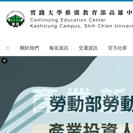
跳
到
主
要
內
容
區
:::
關於我們
報名資訊
交通資訊
官方社群