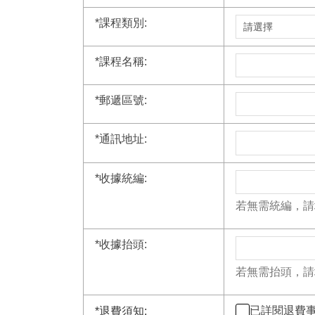
*
課程類別:
*
課程名稱:
*
郵遞區號:
*
通訊地址:
*
收據統編:
若無需統編，請
*
收據抬頭:
若無需抬頭，請
已詳閱退費
*
退費須知: