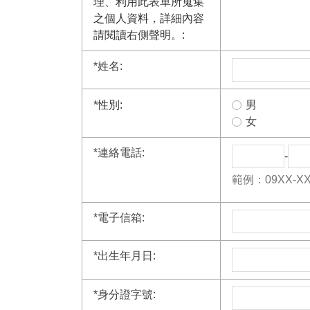
理、利用此表單所蒐集
之個人資料，詳細內容
請閱讀右側聲明。:
*
姓名:
*
性別:
男
女
*
連絡電話:
-
範例：09XX-XX
*
電子信箱:
*
出生年月日:
*
身分證字號: