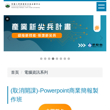
跳
到
主
要
內
容
區
首頁
電腦資訊系列
(取消開課)-Powerpoint商業簡報製
作班