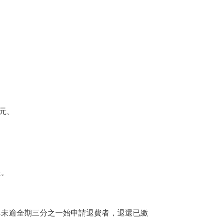
元。
限。
算未逾全期三分之一始申請退費者，退還已繳