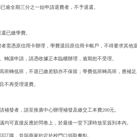
間已逾全期三分之一始申請退費者，不予退還。
退還已繳學費。
繳費者需憑原信用卡辦理，學費退回原信用卡帳戶，不得要求其他
班、轉讓申請，請憑收據正本臨櫃辦理，逾期恕不受理。
費高班轉低班，不退已繳差額亦不保留；學費低班轉高班，應補足
，且不再受理退費。
請補發者，請至推廣中心辦理補發及繳交工本費200元。
建議均可直接反應於問卷上，於最後一堂下課時放至簽到本內。
電話訂購，並與商家約定於校門口領取餐點。