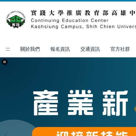
跳
到
主
要
內
容
區
:::
關於我們
報名資訊
交通資訊
官方社群