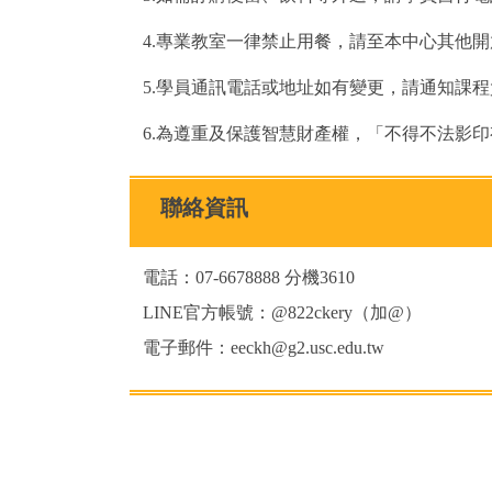
4.專業教室一律禁止用餐，請至本中心其他
5.學員通訊電話或地址如有變更，請通知課
6.為遵重及保護智慧財產權，「不得不法影
聯絡資訊
電話：07-6678888 分機3610
LINE官方帳號：@822ckery（加@）
電子郵件：eeckh@g2.usc.edu.tw