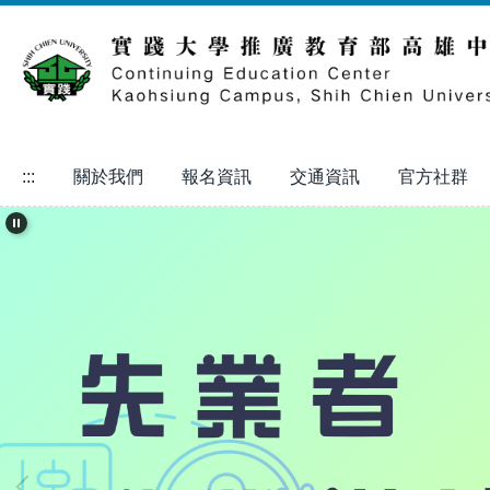
跳
到
主
要
內
容
區
:::
關於我們
報名資訊
交通資訊
官方社群