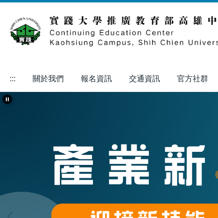
跳
到
主
要
內
容
區
:::
關於我們
報名資訊
交通資訊
官方社群