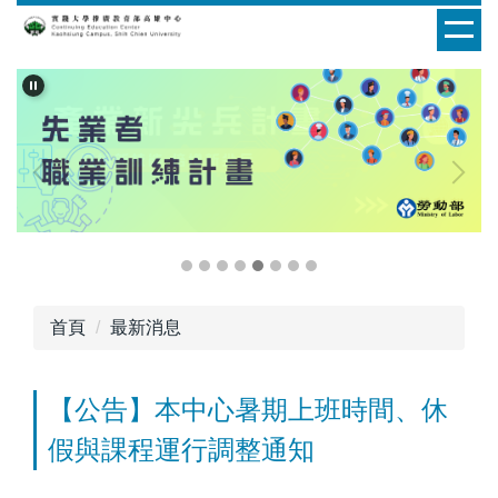
跳
到
主
要
內
容
區
首頁
最新消息
【公告】本中心暑期上班時間、休
假與課程運行調整通知