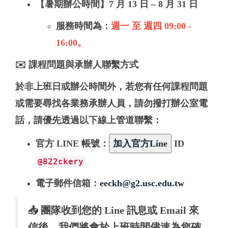
【暑期辦公時間】7 月 13 日 – 8 月 31 日
服務時間為：
週一 至 週四
09:00 -
16:00
。
✉️ 課程問題與承辦人聯繫方式
於非上班日或辦公時間外，若您有任何
課程問題
或需要尋找
各業務承辦人員
，請勿撥打辦公室電
話，請優先透過以下線上管道聯繫：
官方 LINE 帳號：
ID
@822ckery
電子郵件信箱
：
eeckh@g2.usc.edu.tw
📥 團隊收到您的 Line 訊息或 Email 來
信後，我們將會於上班時間
儘速為您確