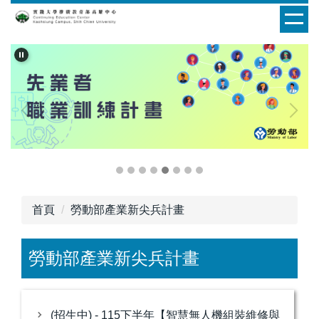
跳
到
主
要
內
容
區
首頁
勞動部產業新尖兵計畫
勞動部產業新尖兵計畫
(招生中) - 115下半年【智慧無人機組裝維修與